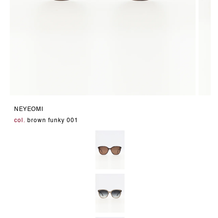
Medien
Medie
1
2
NEYEOMI
in
in
Modal
Modal
col.
brown funky 001
öffnen
öffnen