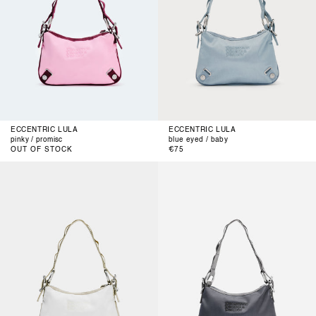
ECCENTRIC LULA
ECCENTRIC LULA
pinky / promisc
blue eyed / baby
Normaler
OUT OF STOCK
€75
Preis
florida
hooray
snow
/
/
2grey
on
sand