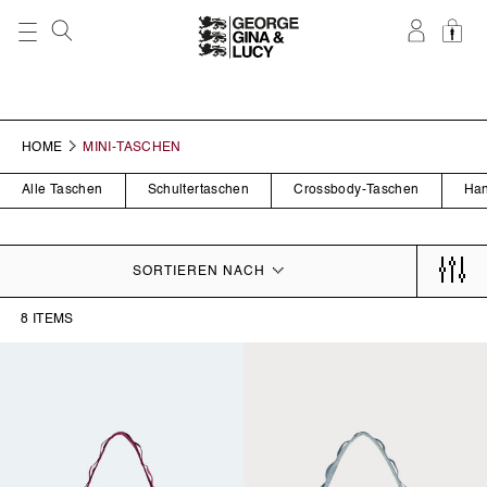
DIREKT ZUM
INHALT
HOME
MINI-TASCHEN
Alle Taschen
Schultertaschen
Crossbody-Taschen
Han
SORTIEREN NACH
8 ITEMS
pinky
blue
/
eyed
promisc
/
baby