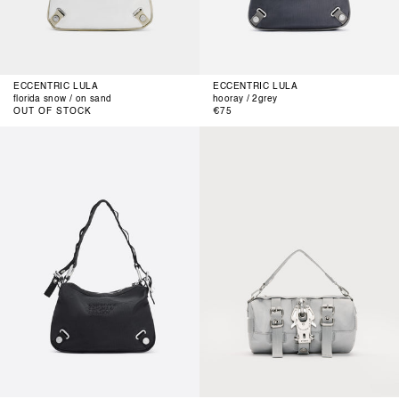
ECCENTRIC LULA
ECCENTRIC LULA
florida snow / on sand
hooray / 2grey
Normaler
OUT OF STOCK
€75
Preis
blag
star
/
/
blag
fighter