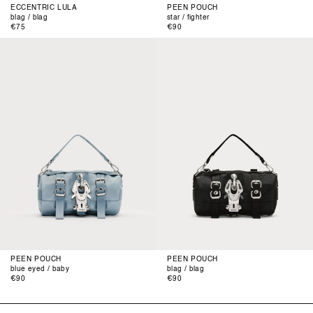
ECCENTRIC LULA
PEEN POUCH
blag / blag
star / fighter
Normaler
Normaler
€75
€90
Preis
Preis
blue
blag
eyed
/
/
blag
baby
PEEN POUCH
PEEN POUCH
blue eyed / baby
blag / blag
Normaler
Normaler
€90
€90
Preis
Preis