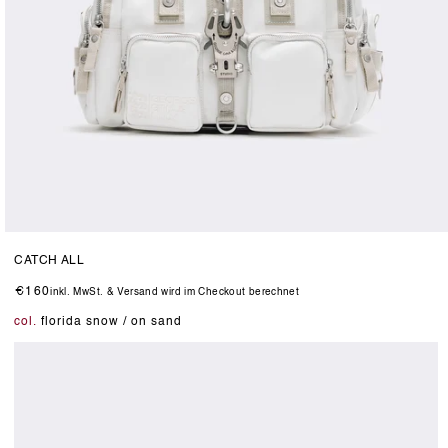
Medien
1
CATCH ALL
in
Modal
Normaler
€160
inkl. MwSt. & Versand wird im Checkout berechnet
öffnen
Preis
col.
florida snow / on sand