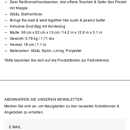
Zwei Reißverschlusstaschen, drei offene Taschen & Safer-Sex Pocket
mit Klappe
GG&L Stahlschloss
Brings the east & west together like sushi & peanut butter
Inklusive Dust Bag mit Kordelzug
Maße: 36 cm x 32 cm x 13 cm / 14.2 in x 12.6 in x 5.1 in
Gewicht: 0,78 kg / 1,71 ibs
Henkel: 18 cm / 7.1 in
Materialien: GG&L Nylon, Lining: Polyester
*Bitte beziehen Sie sich auf die Produktbilder zur Farbreferenz
ABONNIEREN SIE UNSEREN NEWSLETTER
Melden Sie sich an, um Neuigkeiten zu den neuesten Kollektionen &
Angeboten zu erhalten.