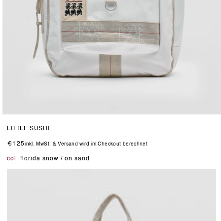
Medien
1
LITTLE SUSHI
in
Modal
Normaler
€125
inkl. MwSt. & Versand wird im Checkout berechnet
öffnen
Preis
col.
florida snow / on sand