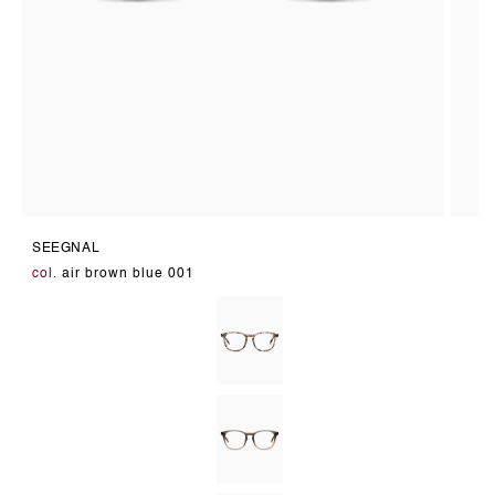
Medien
Medie
1
2
SEEGNAL
in
in
Modal
Modal
col.
air brown blue 001
öffnen
öffnen