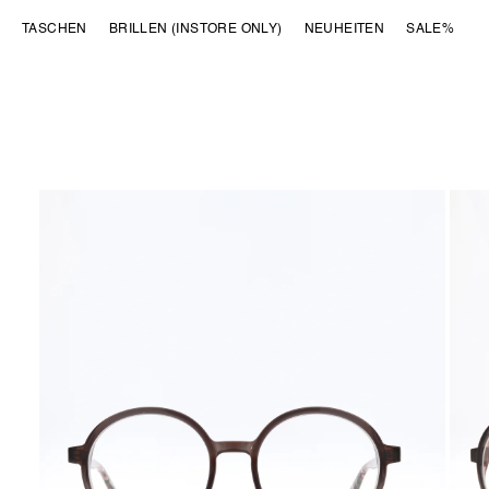
DIREKT ZUM
TASCHEN
BRILLEN (INSTORE ONLY)
NEUHEITEN
SALE%
INHALT
ZU
PRODUKTINFORMATIONEN
SPRINGEN