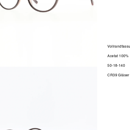
Vollrandfass
Acetat 100%
50-18-140
n
CR39 Gläser