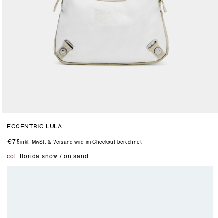
Medien
5
ECCENTRIC LULA
in
Modal
Normaler
€75
inkl. MwSt. & Versand wird im Checkout berechnet
öffnen
Preis
col.
florida snow / on sand