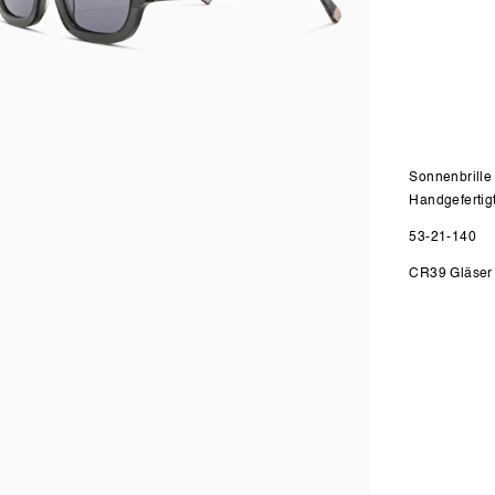
Sonnenbrille
Handgefertig
53-21-140
n
CR39 Gläser