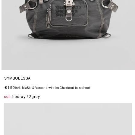
Medien
5
SYMBOLESSA
in
Modal
Normaler
€180
inkl. MwSt. & Versand wird im Checkout berechnet
öffnen
Preis
col.
hooray / 2grey