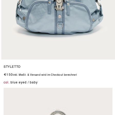
Medien
3
STYLETTO
in
Modal
Normaler
€150
inkl. MwSt. & Versand wird im Checkout berechnet
öffnen
Preis
col.
blue eyed / baby