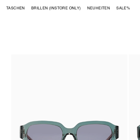
DIREKT ZUM
TASCHEN
BRILLEN (INSTORE ONLY)
NEUHEITEN
SALE%
INHALT
ZU
PRODUKTINFORMATIONEN
SPRINGEN