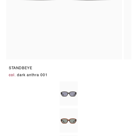
Medien
Medie
1
2
STANDBEYE
in
in
Modal
Modal
col.
dark anthra 001
öffnen
öffnen