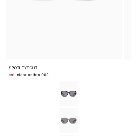
Medien
Medie
5
6
SPOTLEYEGHT
in
in
Modal
Modal
col.
clear anthra 002
öffnen
öffnen