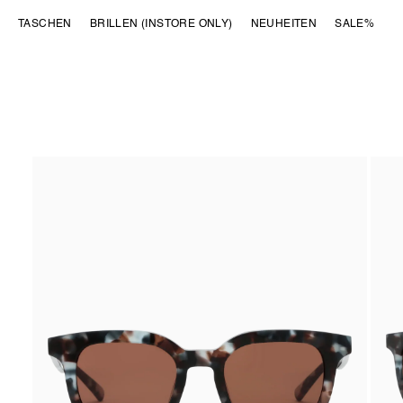
DIREKT ZUM
TASCHEN
BRILLEN (INSTORE ONLY)
NEUHEITEN
SALE%
INHALT
ZU
PRODUKTINFORMATIONEN
SPRINGEN