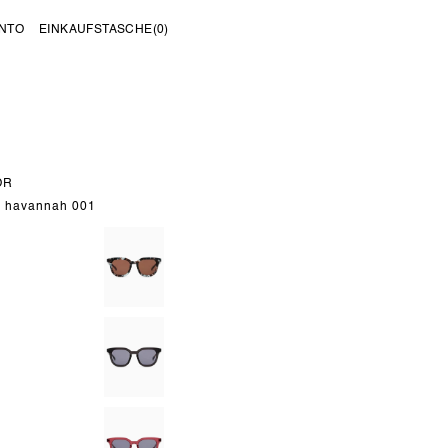
NTO
EINKAUFSTASCHE
(0)
OR
b havannah 001