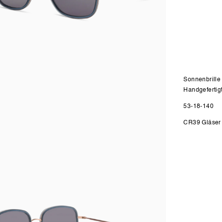
Sonnenbrille 
Handgefertig
53-18-140
n
CR39 Gläser