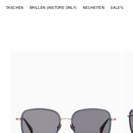
DIREKT ZUM
TASCHEN
BRILLEN (INSTORE ONLY)
NEUHEITEN
SALE%
INHALT
ZU
PRODUKTINFORMATIONEN
SPRINGEN