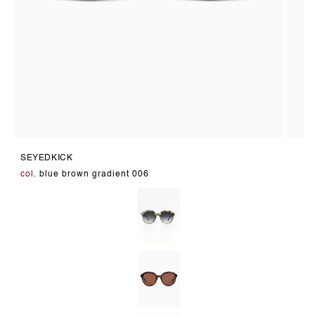
Medien
Medie
10
11
SEYEDKICK
in
in
Modal
Modal
col.
blue brown gradient 006
öffnen
öffnen