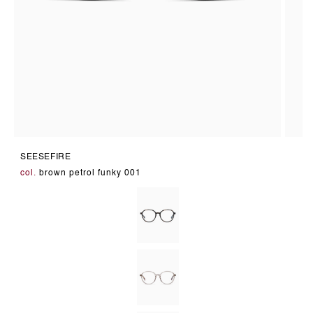
Medien
Medie
1
2
SEESEFIRE
in
in
Modal
Modal
col.
brown petrol funky 001
öffnen
öffnen