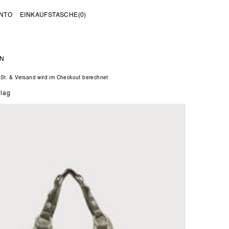
NTO
EINKAUFSTASCHE
(0)
N
er
wSt. & Versand wird im Checkout berechnet
blag