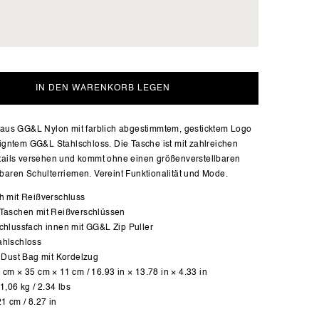
IN DEN WARENKORB LEGEN
aus GG&L Nylon mit farblich abgestimmtem, gesticktem Logo
gntem GG&L Stahlschloss. Die Tasche ist mit zahlreichen
ails versehen und kommt ohne einen größenverstellbaren
aren Schulterriemen. Vereint Funktionalität und Mode.
h mit Reißverschluss
Taschen mit Reißverschlüssen
chlussfach innen mit GG&L Zip Puller
hlschloss
e Dust Bag mit Kordelzug
cm × 35 cm × 11 cm / 16.93 in × 13.78 in × 4.33 in
1,06 kg / 2.34 lbs
1 cm / 8.27 in