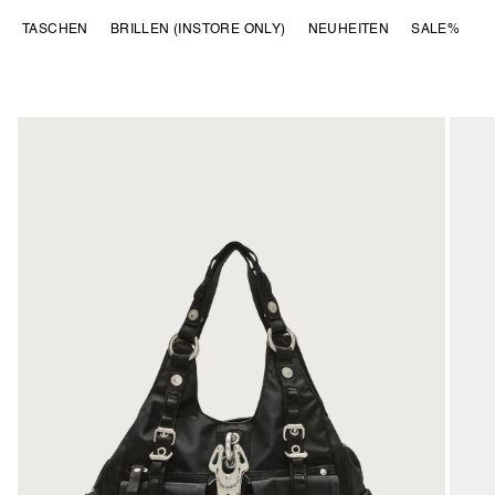
DIREKT ZUM
TASCHEN
BRILLEN (INSTORE ONLY)
NEUHEITEN
SALE%
INHALT
ZU
PRODUKTINFORMATIONEN
SPRINGEN