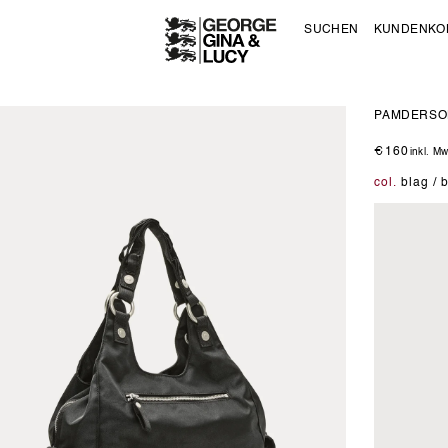
SUCHEN
KUNDENKO
PAMDERSO
Normal
€160
inkl. M
Preis
col.
blag / 