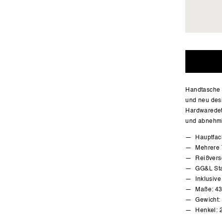
Handtasche 
und neu desi
Hardwaredet
und abnehmb
Hauptfac
Mehrere 
Reißvers
GG&L Sta
Inklusiv
Maße: 43 
Gewicht: 
Henkel: 2