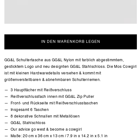
IN DEN WARENKORB LEGEN
GG&L Schultertasche aus GG&L Nylon
mit farblich abgestimmtem,
gesticktem Logo und neu designten GG&L Stahlschloss
. Die Mos Cowgirl
ist mit kleinen Hardwaredetails versehen & kommt mit
größenverstellbaren & abnehmbaren Schulterriemen.
3 Hauptfächer mit Reißverschluss
Reißverschlussfach innen mit GG&L Zip Puller
Front- und Rückseite mit Reißverschlusstaschen
Insgesamt 6 Taschen
8 dekorative Schnallen mit Metallösen
GG&L
Stahlschloss
Our advice go west & become a cowgirl
Maße: 20 cm x 36 cm x 13 cm / 7.9 in x 14.2 in x 5.1 in