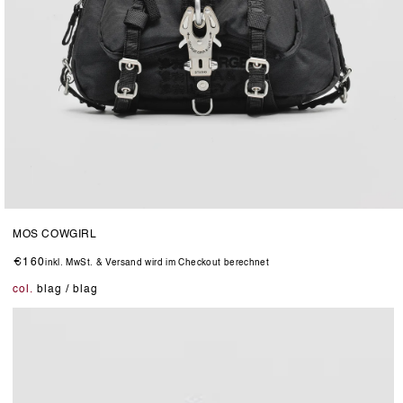
Medien
33
MOS COWGIRL
in
Modal
Normaler
€160
inkl. MwSt. & Versand wird im Checkout berechnet
öffnen
Preis
col.
blag / blag