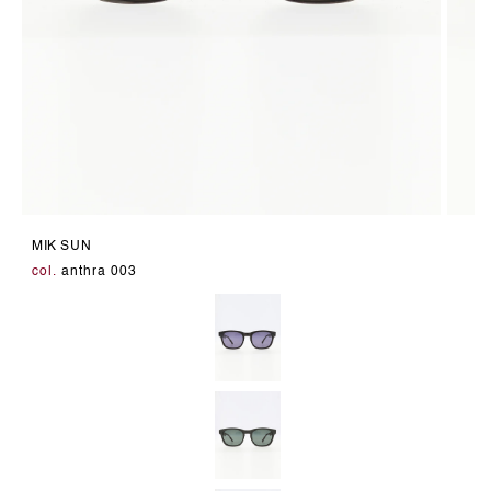
Medien
Medie
11
12
MIK SUN
in
in
Modal
Modal
col.
anthra 003
öffnen
öffnen