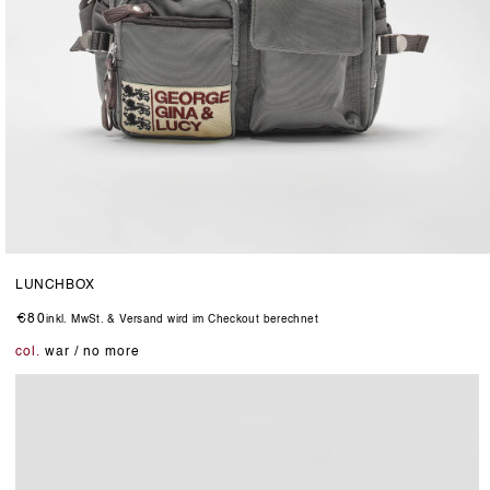
Medien
15
LUNCHBOX
in
Modal
Normaler
€80
inkl. MwSt. & Versand wird im Checkout berechnet
öffnen
Preis
col.
war / no more