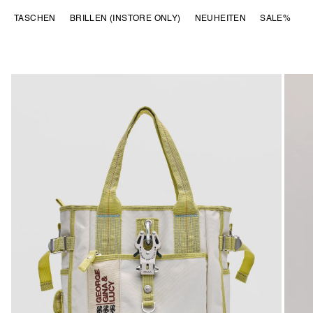
DIREKT ZUM
TASCHEN
BRILLEN (INSTORE ONLY)
NEUHEITEN
SALE%
INHALT
ZU
PRODUKTINFORMATIONEN
SPRINGEN