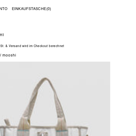
NTO
EINKAUFSTASCHE
(0)
HI
er
wSt. & Versand wird im Checkout berechnet
 / mooshi