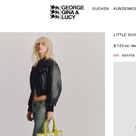
SUCHEN
KUNDENKO
LITTLE SUS
Normal
€125
inkl. M
Preis
col.
vanilla