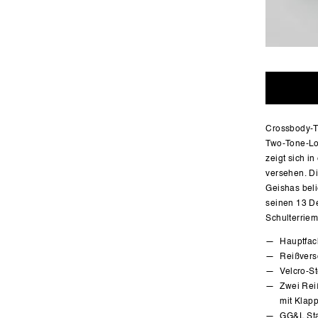
Crossbody-T
Two-Tone-Lo
zeigt sich i
versehen. Di
Geishas beli
seinen 13 D
Schulterrie
Hauptfac
Reißvers
Velcro-S
Zwei Rei
mit Klap
GG&L Sta