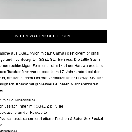
IN DEN WARENKORB LEGEN
asche aus GG&L Nylon mit auf Canvas gesticktem original
go und neu designten GG&L Stahlschloss. Die Little Sushi
n einer rechteckigen Form und ist mit kleinen Hardwaredetails
ese Taschenform wurde bereits im 17. Jahrhundert bei den
ebt, am königlichen Hof von Versailles unter Ludwig XIV. und
esignern. Kommt mit größenverstellbaren & abnehmbaren
men.
h mit Reißverschluss
chlussfach innen mit GG&L Zip Puller
tecktasche an der Rückseite
ßverschlusstaschen, drei offene Taschen & Safer-Sex Pocket
pe
hlschloss