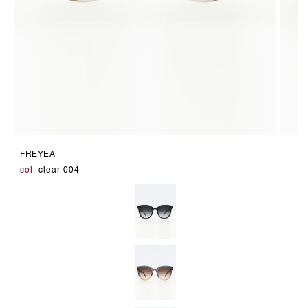
Medien
Medie
11
12
FREYEA
in
in
Modal
Modal
col.
clear 004
öffnen
öffnen