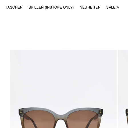
DIREKT ZUM
TASCHEN
BRILLEN (INSTORE ONLY)
NEUHEITEN
SALE%
INHALT
ZU
PRODUKTINFORMATIONEN
SPRINGEN