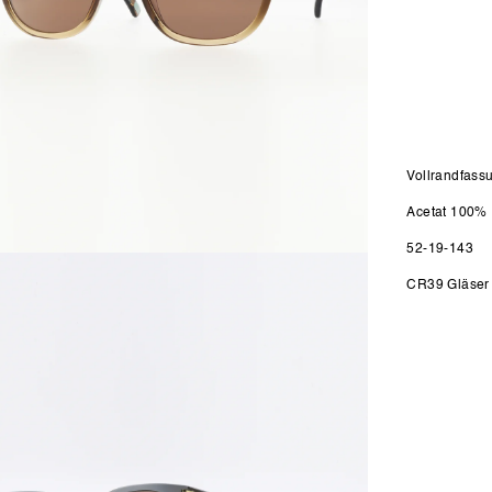
Vollrandfass
Acetat 100%
52-19-143
n
CR39 Gläser