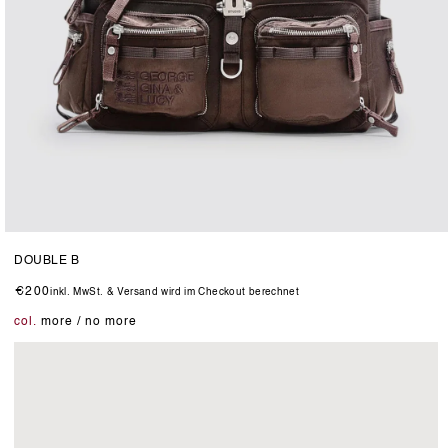
Medien
11
DOUBLE B
in
Modal
Normaler
€200
inkl. MwSt. & Versand wird im Checkout berechnet
öffnen
Preis
col.
more / no more