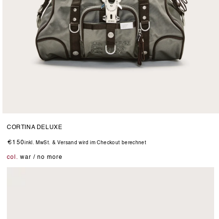
Medien
3
CORTINA DELUXE
in
Modal
Normaler
€150
inkl. MwSt. & Versand wird im Checkout berechnet
öffnen
Preis
col.
war / no more