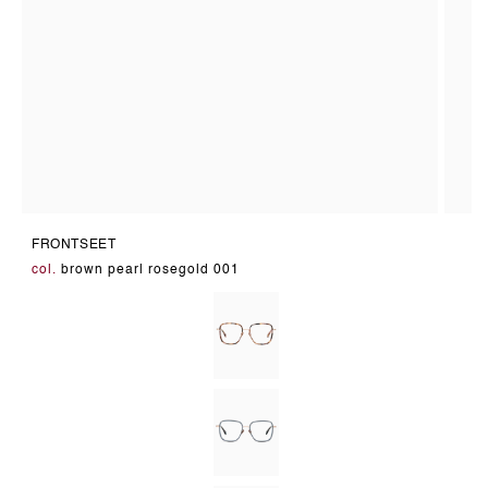
Medien
Medie
1
2
FRONTSEET
in
in
Modal
Modal
col.
brown pearl rosegold 001
öffnen
öffnen