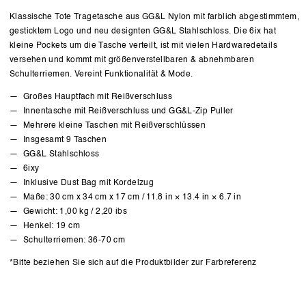
Klassische Tote Tragetasche aus GG&L Nylon mit farblich abgestimmtem,
gesticktem Logo und neu designten GG&L Stahlschloss. Die 6ix hat
kleine Pockets um die Tasche verteilt, ist mit vielen Hardwaredetails
versehen und kommt mit größenverstellbaren & abnehmbaren
Schulterriemen. Vereint Funktionalität & Mode.
Großes Hauptfach mit Reißverschluss
Innentasche mit Reißverschluss und GG&L-Zip Puller
Mehrere kleine Taschen mit Reißverschlüssen
Insgesamt 9 Taschen
GG&L Stahlschloss
6ixy
Inklusive Dust Bag mit Kordelzug
Maße: 30 cm x 34 cm x 17 cm / 11.8 in × 13.4 in × 6.7 in
Gewicht: 1,00 kg / 2,20 ibs
Henkel: 19 cm
Schulterriemen: 36-70 cm
*Bitte beziehen Sie sich auf die Produktbilder zur Farbreferenz