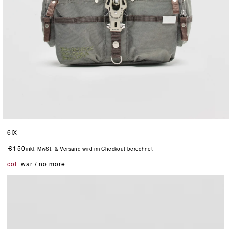
Medien
13
6IX
in
Modal
Normaler
€150
inkl. MwSt. & Versand wird im Checkout berechnet
öffnen
Preis
col.
war / no more