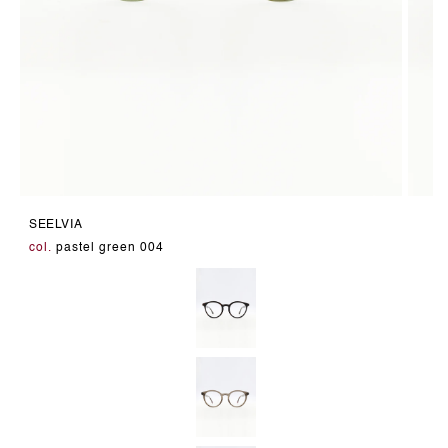
Medien
Medie
16
17
SEELVIA
in
in
Modal
Modal
col.
pastel green 004
öffnen
öffnen