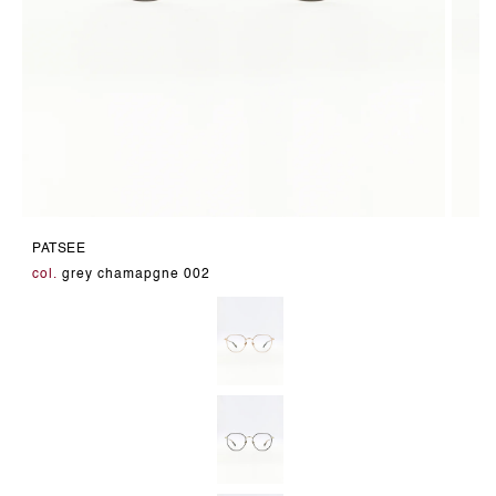
Medien
Medie
6
7
PATSEE
in
in
Modal
Modal
col.
grey chamapgne 002
öffnen
öffnen